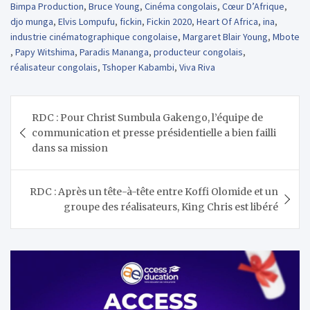
Bimpa Production
,
Bruce Young
,
Cinéma congolais
,
Cœur D’Afrique
,
djo munga
,
Elvis Lompufu
,
fickin
,
Fickin 2020
,
Heart Of Africa
,
ina
,
industrie cinématographique congolaise
,
Margaret Blair Young
,
Mbote
,
Papy Witshima
,
Paradis Mananga
,
producteur congolais
,
réalisateur congolais
,
Tshoper Kabambi
,
Viva Riva
Navigation
RDC : Pour Christ Sumbula Gakengo, l’équipe de
de
communication et presse présidentielle a bien failli
l’article
dans sa mission
RDC : Après un tête-à-tête entre Koffi Olomide et un
groupe des réalisateurs, King Chris est libéré