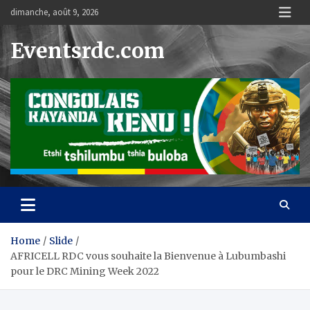
Skip
dimanche, août 9, 2026
to
content
Eventsrdc.com
Home
Slide
AFRICELL RDC vous souhaite la Bienvenue à Lubumbashi
pour le DRC Mining Week 2022