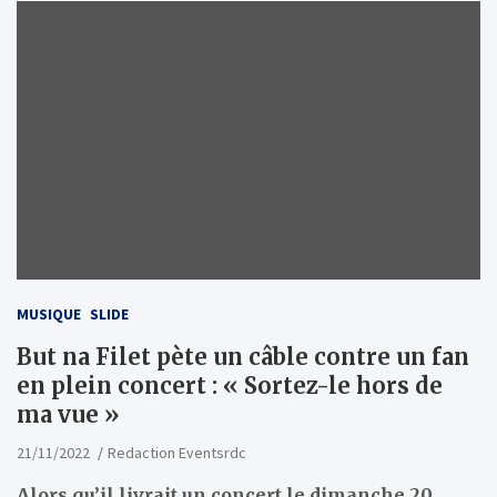
MUSIQUE
SLIDE
But na Filet pète un câble contre un fan
en plein concert : « Sortez-le hors de
ma vue »
21/11/2022
Redaction Eventsrdc
Alors qu’il livrait un concert le dimanche 20