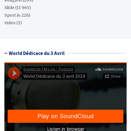
Réligion
(269)
Slide
(11 965)
Sport
(4 228)
video
(3)
World Dédicace du 3 Avril