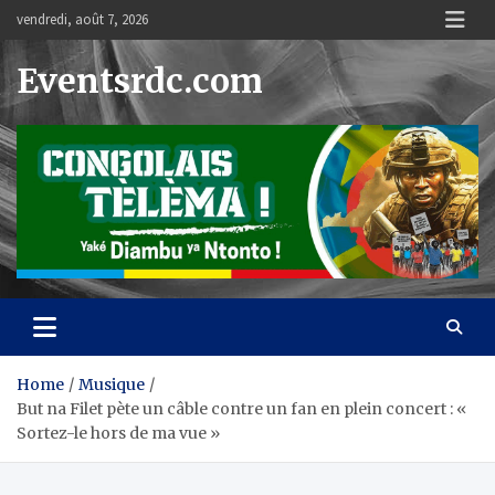
Skip
vendredi, août 7, 2026
to
content
Eventsrdc.com
Home
Musique
But na Filet pète un câble contre un fan en plein concert : «
Sortez-le hors de ma vue »