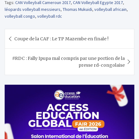
Tags:
CAN Volleyball Cameroun 2017
,
CAN Volleyball Egypte 2017
,
léopards volleyball messieurs
,
Thomas Mukuidi
,
volleyball africain
,
volleyball congo
,
volleyball rdc
Navigation
Coupe de la CAF : Le TP Mazembe en finale !
de
l’article
#RDC : Fally Ipupa mal compris par une portion de la
presse rd-congolaise