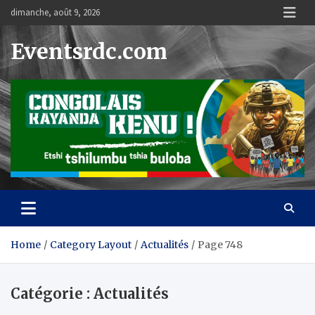
Skip
dimanche, août 9, 2026
to
content
Eventsrdc.com
Home
Category Layout
Actualités
Page 748
Catégorie :
Actualités