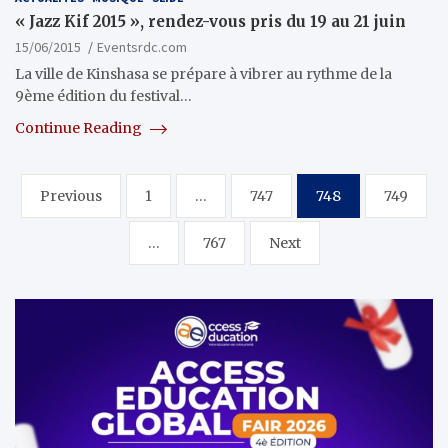
« Jazz Kif 2015 », rendez-vous pris du 19 au 21 juin
15/06/2015
Eventsrdc.com
La ville de Kinshasa se prépare à vibrer au rythme de la
9ème édition du festival…
Continue Reading
Pagination
Previous
1
…
747
748
749
des
…
767
Next
publications