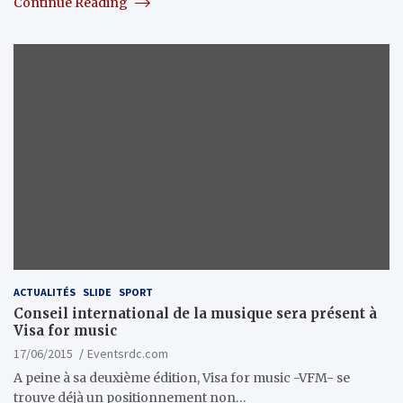
Continue Reading
ACTUALITÉS
SLIDE
SPORT
Conseil international de la musique sera présent à
Visa for music
17/06/2015
Eventsrdc.com
A peine à sa deuxième édition, Visa for music -VFM- se
trouve déjà un positionnement non…