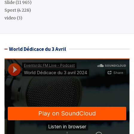
Slide
(11 965)
Sport
(4 228)
video
(3)
World Dédicace du 3 Avril