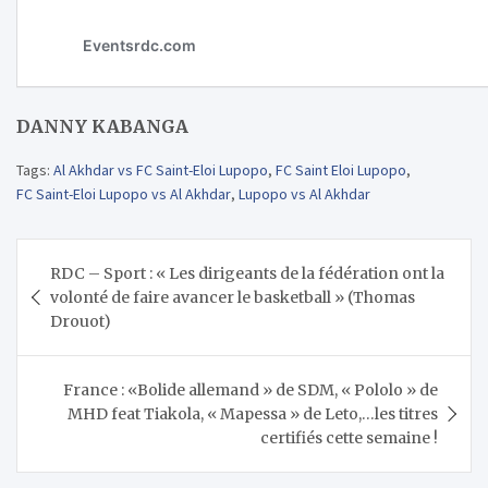
DANNY KABANGA
Tags:
Al Akhdar vs FC Saint-Eloi Lupopo
,
FC Saint Eloi Lupopo
,
FC Saint-Eloi Lupopo vs Al Akhdar
,
Lupopo vs Al Akhdar
Navigation
RDC – Sport : « Les dirigeants de la fédération ont la
de
volonté de faire avancer le basketball » (Thomas
l’article
Drouot)
France : «Bolide allemand » de SDM, « Pololo » de
MHD feat Tiakola, « Mapessa » de Leto,…les titres
certifiés cette semaine !