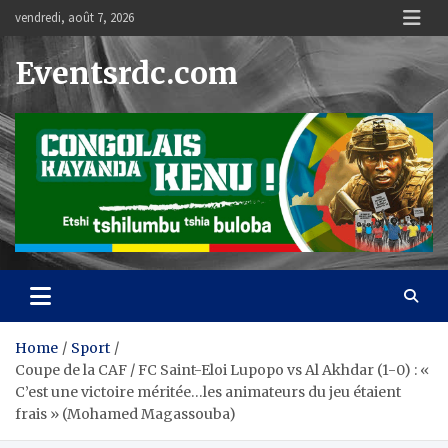
Skip
vendredi, août 7, 2026
to
content
Eventsrdc.com
Home
Sport
Coupe de la CAF / FC Saint-Eloi Lupopo vs Al Akhdar (1-0) : «
C’est une victoire méritée…les animateurs du jeu étaient
frais » (Mohamed Magassouba)