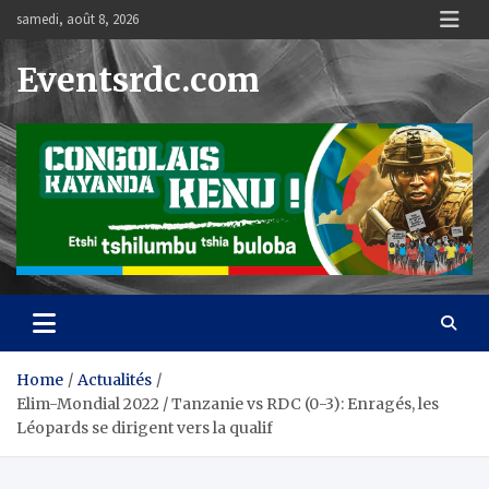
Skip
samedi, août 8, 2026
to
content
Eventsrdc.com
Home
Actualités
Elim-Mondial 2022 / Tanzanie vs RDC (0-3): Enragés, les
Léopards se dirigent vers la qualif