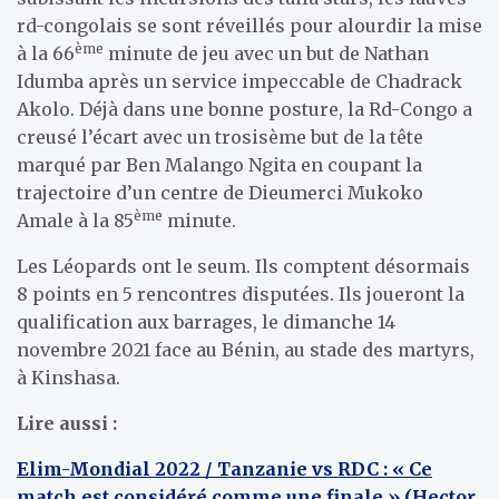
rd-congolais se sont réveillés pour alourdir la mise
ème
à la 66
minute de jeu avec un but de Nathan
Idumba après un service impeccable de Chadrack
Akolo. Déjà dans une bonne posture, la Rd-Congo a
creusé l’écart avec un trosisème but de la tête
marqué par Ben Malango Ngita en coupant la
trajectoire d’un centre de Dieumerci Mukoko
ème
Amale à la 85
minute.
Les Léopards ont le seum. Ils comptent désormais
8 points en 5 rencontres disputées. Ils joueront la
qualification aux barrages, le dimanche 14
novembre 2021 face au Bénin, au stade des martyrs,
à Kinshasa.
Lire aussi :
Elim-Mondial 2022 / Tanzanie vs RDC : « Ce
match est considéré comme une finale » (Hector