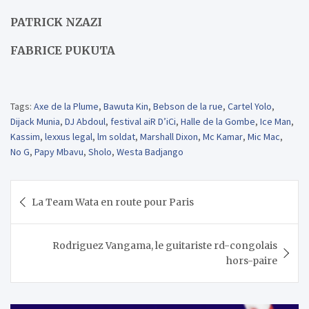
PATRICK NZAZI
FABRICE PUKUTA
Tags:
Axe de la Plume
,
Bawuta Kin
,
Bebson de la rue
,
Cartel Yolo
,
Dijack Munia
,
DJ Abdoul
,
festival aiR D’iCi
,
Halle de la Gombe
,
Ice Man
,
Kassim
,
lexxus legal
,
lm soldat
,
Marshall Dixon
,
Mc Kamar
,
Mic Mac
,
No G
,
Papy Mbavu
,
Sholo
,
Westa Badjango
Navigation
La Team Wata en route pour Paris
de
l’article
Rodriguez Vangama, le guitariste rd-congolais
hors-paire