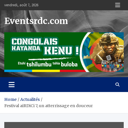
Skip
vendredi, août 7, 2026
to
content
Eventsrdc.com
Home
Actualités
Festival aiRDiCi 7, un atterrissage en douceur