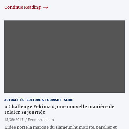
Continue Reading
ACTUALITÉS
CULTURE & TOURISME
SLIDE
« Challenge Yekima », une nouvelle manière de
relater sa journée
15/09/2017
Eventsrdc.com
L’idée porte la marque du slameur, humoriste, parolier et