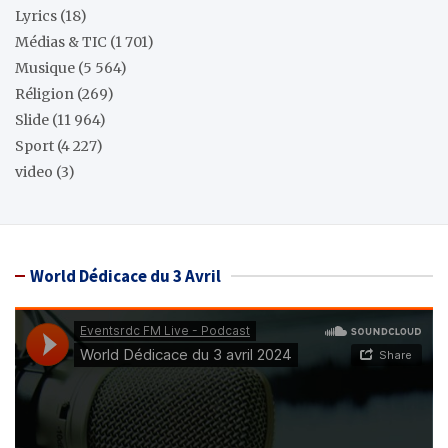
Lyrics
(18)
Médias & TIC
(1 701)
Musique
(5 564)
Réligion
(269)
Slide
(11 964)
Sport
(4 227)
video
(3)
World Dédicace du 3 Avril