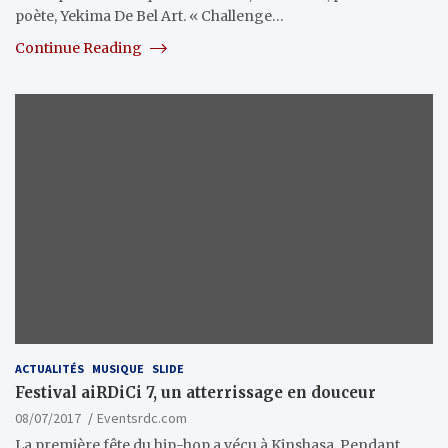
poète, Yekima De Bel Art. « Challenge…
Continue Reading
ACTUALITÉS
MUSIQUE
SLIDE
Festival aiRDiCi 7, un atterrissage en douceur
08/07/2017
Eventsrdc.com
La première fête du hip-hop a vécu à Kinshasa. Pendant