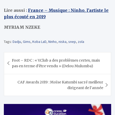
Lire aussi :
France – Musique : Ninho, l’artiste le
plus écouté en 2019
MYRIAM NZEKE
Tags:
Dadju
,
Gims
,
Koba LaD
,
Ninho
,
niska
,
snep
,
zola
Navigation
Foot – RDC : « V.Club a des problèmes certes, mais
de
pas en terme d’être vendu » (Delou Mulumba)
l’article
CAF Awards 2019 : Moïse Katumbi sacré meilleur
dirigeant de l’année