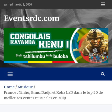
Skip
samedi, août 8, 2026
to
content
Eventsrdc.com
Home
Musique
France : Ninho, Gims, Dadju et Koba LaD dans le top 50 de
meilleures ventes musicales en 2019