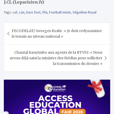
J.CL (Leparisien.fr)
Tags:
caf
,
can
,
Euro foot
,
fifa
,
Football mixte
,
Ségolène Royal
Navigation
FECODELAT/ Georges Koshi : « Je dois redynamiser
de
le tennis au niveau national »
l’article
Chantal Kanyimbo aux agents de la RTVS1: « Nous
avons déjà saisi la ministre des Médias pour solliciter
la transmission du dossier »