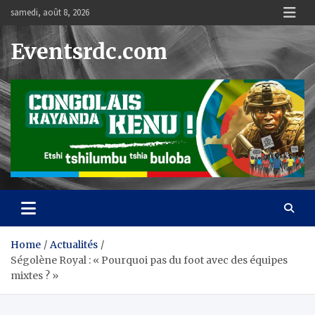
Skip
samedi, août 8, 2026
to
content
Eventsrdc.com
Home
Actualités
Ségolène Royal : « Pourquoi pas du foot avec des équipes
mixtes ? »