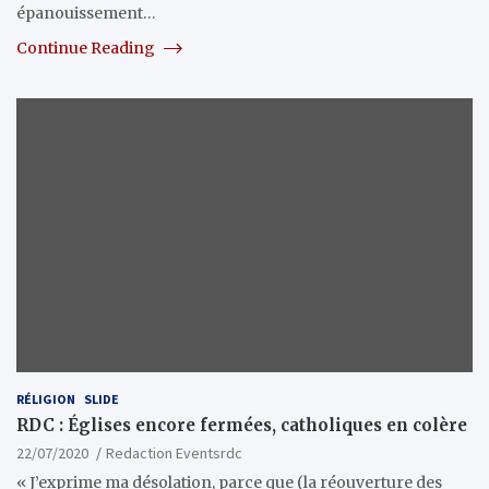
épanouissement…
Continue Reading
RÉLIGION
SLIDE
RDC : Églises encore fermées, catholiques en colère
22/07/2020
Redaction Eventsrdc
« J’exprime ma désolation, parce que (la réouverture des