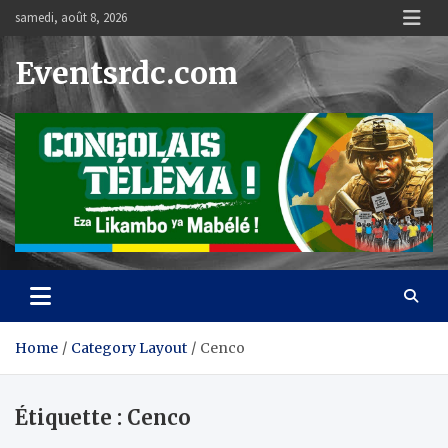
Skip
samedi, août 8, 2026
to
content
Eventsrdc.com
Home
Category Layout
Cenco
Étiquette :
Cenco