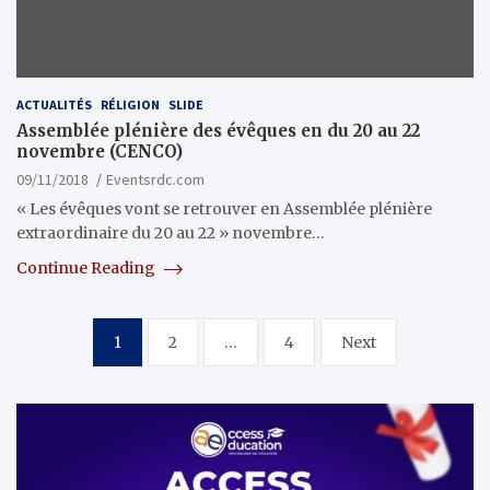
ACTUALITÉS
RÉLIGION
SLIDE
Assemblée plénière des évêques en du 20 au 22
novembre (CENCO)
09/11/2018
Eventsrdc.com
« Les évêques vont se retrouver en Assemblée plénière
extraordinaire du 20 au 22 » novembre…
Continue Reading
Pagination
1
2
…
4
Next
des
publications