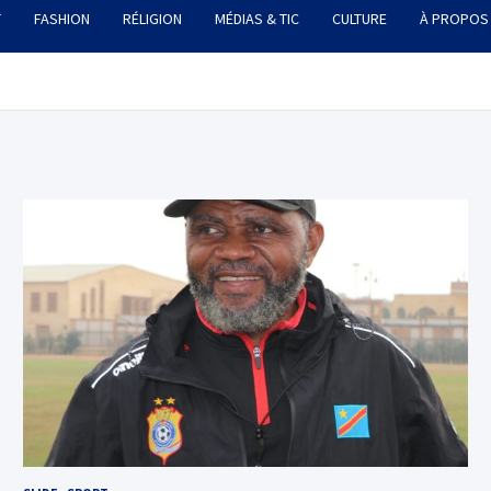
T
FASHION
RÉLIGION
MÉDIAS & TIC
CULTURE
À PROPOS