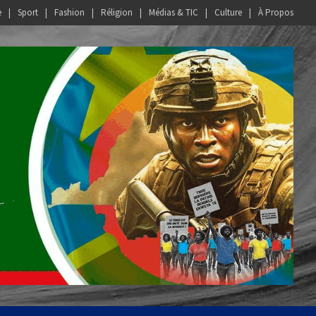
e
Sport
Fashion
Réligion
Médias & TIC
Culture
À Propos