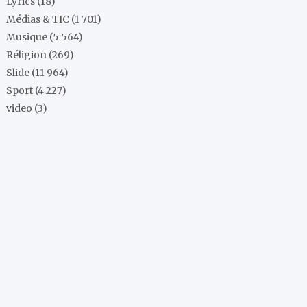
Lyrics
(18)
Médias & TIC
(1 701)
Musique
(5 564)
Réligion
(269)
Slide
(11 964)
Sport
(4 227)
video
(3)