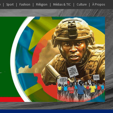
e
Sport
Fashion
Réligion
Médias & TIC
Culture
À Propos