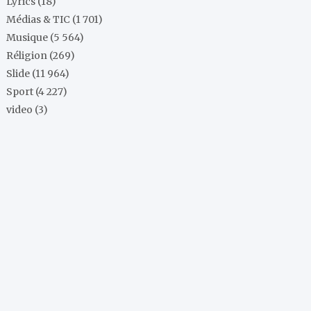
Lyrics
(18)
Médias & TIC
(1 701)
Musique
(5 564)
Réligion
(269)
Slide
(11 964)
Sport
(4 227)
video
(3)