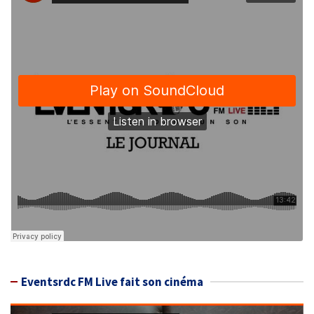
Eventsrdc FM Live fait son cinéma