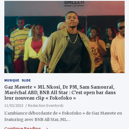
MUSIQUE
SLIDE
Gaz Mawete × ML Nkosi, Dr PM, Sam Samouraï,
Maréchal ABD, BNB All Star : C’est open bar dans
leur nouveau clip « Fokofoko »
11/02/2023
Redaction Eventsrdc
L’ambiance débordante de « Fokofoko » de Gaz Mawete en
featuring avec BNB All Star, ML…
Continue Reading