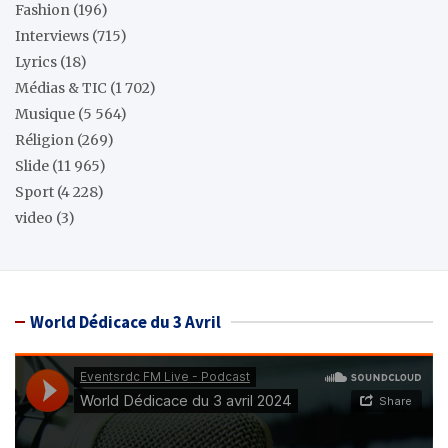
Fashion
(196)
Interviews
(715)
Lyrics
(18)
Médias & TIC
(1 702)
Musique
(5 564)
Réligion
(269)
Slide
(11 965)
Sport
(4 228)
video
(3)
World Dédicace du 3 Avril