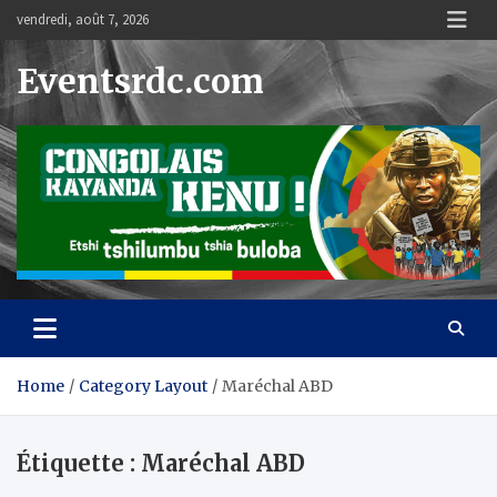
Skip
vendredi, août 7, 2026
to
content
Eventsrdc.com
Home
Category Layout
Maréchal ABD
Étiquette :
Maréchal ABD