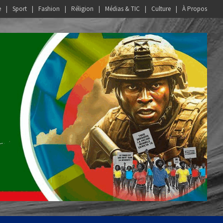
e
Sport
Fashion
Réligion
Médias & TIC
Culture
À Propos