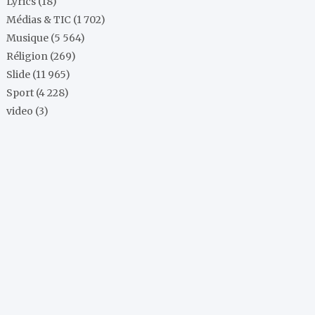
Lyrics
(18)
Médias & TIC
(1 702)
Musique
(5 564)
Réligion
(269)
Slide
(11 965)
Sport
(4 228)
video
(3)