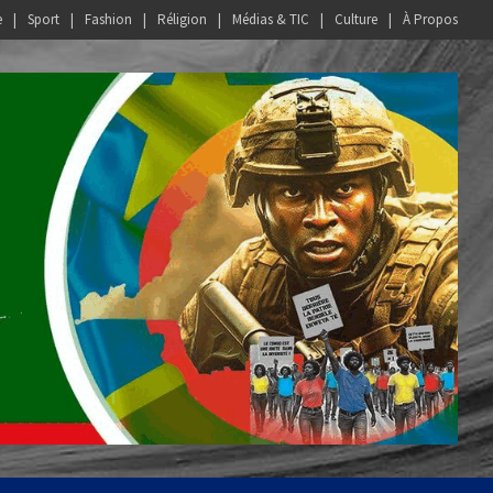
e
Sport
Fashion
Réligion
Médias & TIC
Culture
À Propos