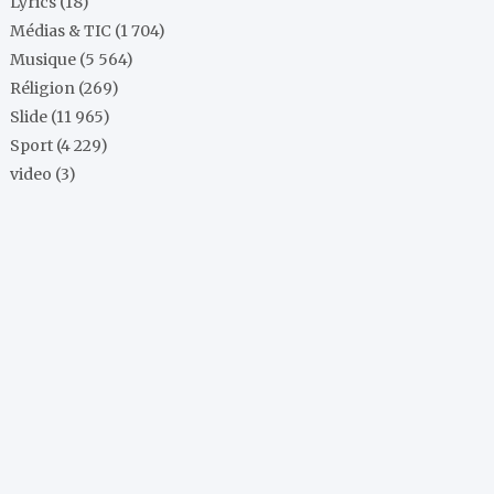
Lyrics
(18)
Médias & TIC
(1 704)
Musique
(5 564)
Réligion
(269)
Slide
(11 965)
Sport
(4 229)
video
(3)