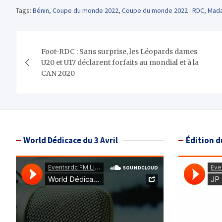
Tags:
Bénin
,
Coupe du monde 2022
,
Coupe du monde 2022 : RDC
,
Mada
Navigation
Foot-RDC : Sans surprise, les Léopards dames
de
U20 et U17 déclarent forfaits au mondial et à la
CAN 2020
l’article
World Dédicace du 3 Avril
Édition d