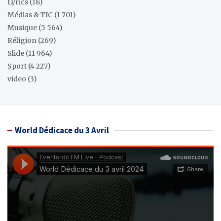
Lyrics
(18)
Médias & TIC
(1 701)
Musique
(5 564)
Réligion
(269)
Slide
(11 964)
Sport
(4 227)
video
(3)
World Dédicace du 3 Avril