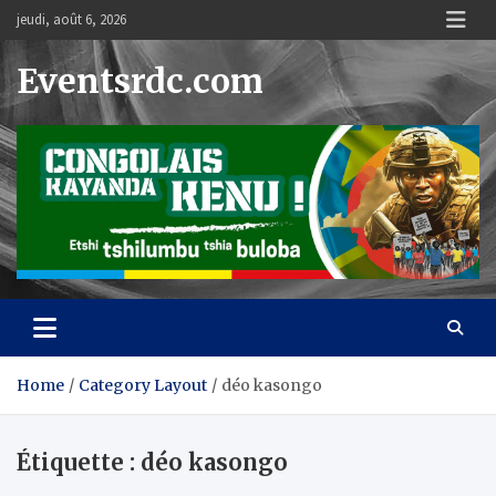
Skip
jeudi, août 6, 2026
to
content
Eventsrdc.com
Home
Category Layout
déo kasongo
Étiquette :
déo kasongo