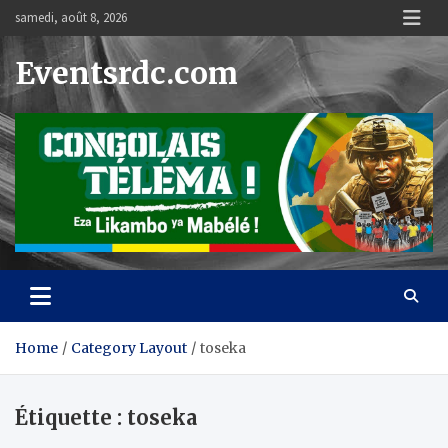
Skip
samedi, août 8, 2026
to
content
Eventsrdc.com
Home
Category Layout
toseka
Étiquette :
toseka