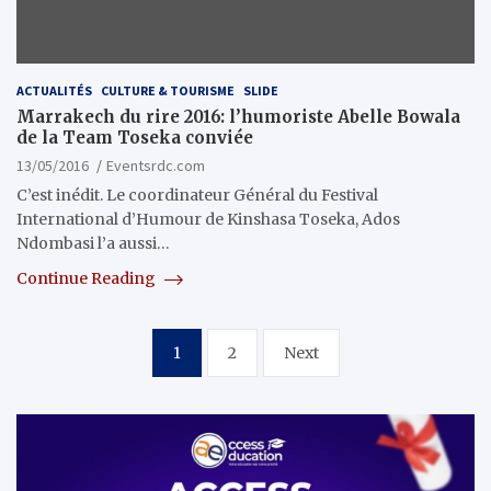
ACTUALITÉS
CULTURE & TOURISME
SLIDE
Marrakech du rire 2016: l’humoriste Abelle Bowala
de la Team Toseka conviée
13/05/2016
Eventsrdc.com
C’est inédit. Le coordinateur Général du Festival
International d’Humour de Kinshasa Toseka, Ados
Ndombasi l’a aussi…
Continue Reading
Pagination
1
2
Next
des
publications