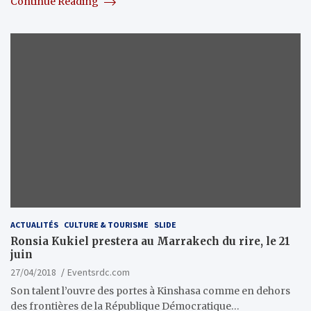
Continue Reading
ACTUALITÉS
CULTURE & TOURISME
SLIDE
Ronsia Kukiel prestera au Marrakech du rire, le 21
juin
27/04/2018
Eventsrdc.com
Son talent l’ouvre des portes à Kinshasa comme en dehors
des frontières de la République Démocratique…