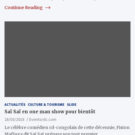
Continue Reading
ACTUALITÉS
CULTURE & TOURISME
SLIDE
Saï Saï en one man show pour bientôt
28/03/2018
Eventsrdc.com
Le célèbre comédien rd-congolais de cette décennie, Fiston
Mafinga dit Saï Saï prépare son tout premier…