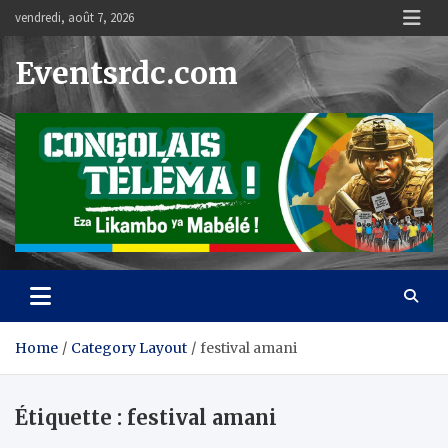
Skip
vendredi, août 7, 2026
to
content
Eventsrdc.com
Home
Category Layout
festival amani
Étiquette :
festival amani